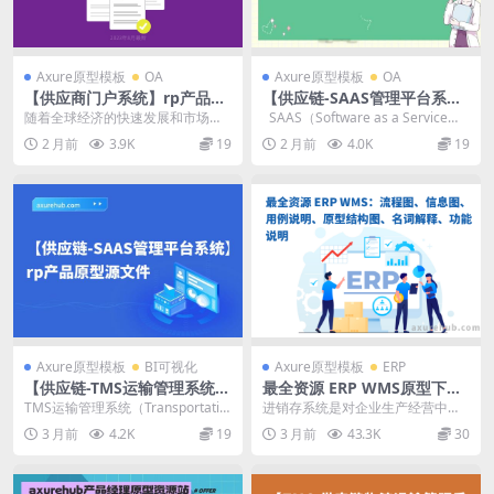
Axure原型模板
OA
Axure原型模板
OA
【供应商门户系统】rp产品原
【供应链-SAAS管理平台系
型源文件
统】rp产品原型源文件
随着全球经济的快速发展和市场竞
SAAS（Software as a Service）
争的加剧，企业对供应链管理的重
管理平台系统...
2 月前
3.9K
19
2 月前
4.0K
19
视程度日益提高。供应...
Axure原型模板
BI可视化
Axure原型模板
ERP
【供应链-TMS运输管理系统】
最全资源 ERP WMS原型下
rp产品原型源文件
载：流程图、信息图、用例说
TMS运输管理系统（Transportatio
进销存系统是对企业生产经营中物
明、原型结构图、名词解释、
n Management Syst...
料流、资金流进行条码全程跟踪管
3 月前
4.2K
19
3 月前
43.3K
30
功能说明
理。 随着物流与供应...