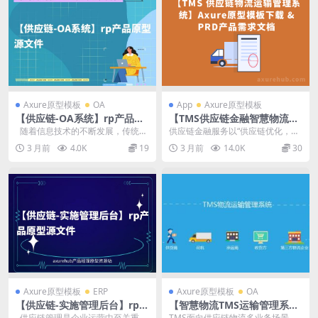
Axure原型模板
OA
App
Axure原型模板
【供应链-OA系统】rp产品原
【TMS供应链金融智慧物流运
型源文件
输管理系统axure原型设计tm
随着信息技术的不断发展，传统的
供应链金融服务以“供应链优化，产
s原型】Axure原型模板下载
办公方式已经无法满足企业日益增
业链共赢”为宗旨，凭借自身对农产
3 月前
4.0K
19
3 月前
14.0K
30
& PRD产品需求文档
长的协...
品行业的敏锐洞察...
Axure原型模板
ERP
Axure原型模板
OA
【供应链-实施管理后台】rp产
【智慧物流TMS运输管理系
品原型源文件
统】tms原型产品经理axure
供应链管理是企业运营中至关重要
TMS面向供应链物流多业务场景商