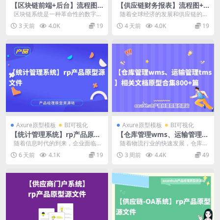
【区块链前端+后台】流程图
【供应链财务报表】流程图+r
+思维导图+产品原型源文件
p产品原型源文件
区块链系统是一种革命性的数字技
随着全球经济的发展和供应链的日
术，被广泛认为是继互联网之后的
益复杂，企业对于供应链财务的管
3 天前
4.0K
19
4 天前
4.0K
19
又一次...
理越来...
Axure原型模板
BI可视化
Axure原型模板
BI可视化
【统计管理系统】rp产品原型
【仓库管理wms、运输管理t
源文件
ms】相关文档原型合集800
随着信息时代的到来，企业面临着
随着物流行业的快速发展，仓库管
+篇
海量的数据和复杂的业务环境，需
理系统和运输管理系统成为了现代
6 天前
4.1K
19
3 周前
4.4K
49
要能够...
物流企...