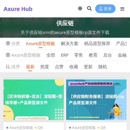
登录
供应链
关于供应链srm的axure原型模板rp源文件下载
分类
Axure原型模板
解决方案
精品原型推荐
产品文
Axure原型模板
全部
ERP
零售
教育
后台
金融
排序
最新
热度
点赞
收藏
更新
随机
Axure原型模板
OA
Axure原型模板
OA