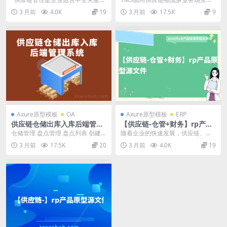
原型
的环节之一，它涉及到产品的采
业运输领域客户，提供成熟的运输
3 月前
4.0K
19
3 月前
17.5K
9
购、生产...
网络优化解决方案，...
Axure原型模板
OA
Axure原型模板
ERP
供应链仓储出库入库后端管理
【供应链-仓管+财务】rp产品
wms原型系统-rp原型、axur
原型源文件
仓储管理 盘点管理 盘点列表 创建
随着企业的快速发展，供应链、仓
e原型
盘点单 编辑盘点单 盘点单详情 导
库管理与财务成为企业发展的重要
3 月前
17.5K
20
3 月前
4.0K
19
出 盘点类型...
支撑要素。如何通过整...