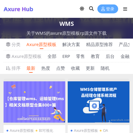
登录
WMS
关于WMS的axure原型模板rp源文件下载
分类
Axure原型模板
解决方案
精品原型推荐
产品文
Axure原型模板
全部
ERP
零售
教育
后台
金融
排序
最新
热度
点赞
收藏
更新
随机
Axure原型模板
BI可视化
Axure原型模板
OA