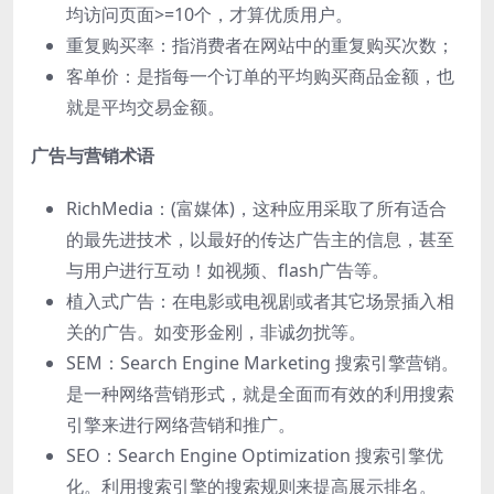
均访问⻚⾯>=10个，才算优质⽤户。
重复购买率：指消费者在⽹站中的重复购买次数；
客单价：是指每⼀个订单的平均购买商品⾦额，也
就是平均交易⾦额。
⼴告与营销术语
RichMedia：(富媒体)，这种应⽤采取了所有适合
的最先进技术，以最好的传达⼴告主的信息，甚⾄
与⽤户进⾏互动！如视频、flash⼴告等。
植⼊式⼴告：在电影或电视剧或者其它场景插⼊相
关的⼴告。如变形⾦刚，⾮诚勿扰等。
SEM：Search Engine Marketing 搜索引擎营销。
是⼀种⽹络营销形式，就是全⾯⽽有效的利⽤搜索
引擎来进⾏⽹络营销和推⼴。
SEO：Search Engine Optimization 搜索引擎优
化。利⽤搜索引擎的搜索规则来提⾼展示排名。