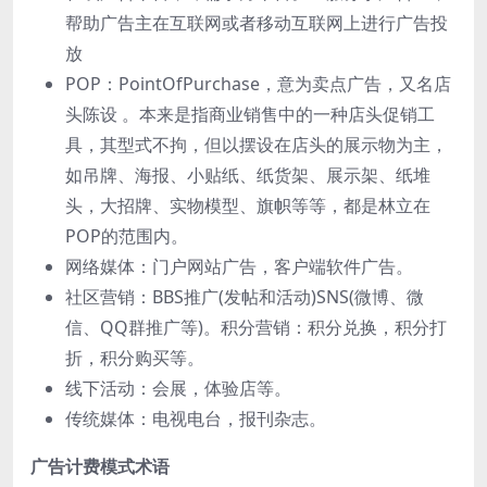
帮助⼴告主在互联⽹或者移动互联⽹上进⾏⼴告投
放
POP：PointOfPurchase，意为卖点⼴告，⼜名店
头陈设 。本来是指商业销售中的⼀种店头促销⼯
具，其型式不拘，但以摆设在店头的展示物为主，
如吊牌、海报、⼩贴纸、纸货架、展示架、纸堆
头，⼤招牌、实物模型、旗帜等等，都是林⽴在
POP的范围内。
⽹络媒体：⻔户⽹站⼴告，客户端软件⼴告。
社区营销：BBS推⼴(发帖和活动)SNS(微博、微
信、QQ群推⼴等)。积分营销：积分兑换，积分打
折，积分购买等。
线下活动：会展，体验店等。
传统媒体：电视电台，报刊杂志。
⼴告计费模式术语