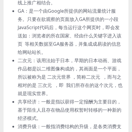
线上推⼴相结合。
GA：是⼀个由Google所提供的⽹站流量统计服
务。只要在欲观察的⻚⾯放⼊GA所提供的⼀⼩段
JavaScript代码后，每当运⾏这个⽹⻚时，即会发
送如：浏览者的所在国家、经由什么关键字进⼊该
⻚ 等相关数据⾄GA服务器，并集成成易读的信息
给⽹站站⻓。
⼆次元：该⽤法始于⽇本，早期的⽇本动画、游戏
作品都是以⼆维图像构成的，其画⾯是⼀个平⾯，
所以被称为是 ⼆次元世界 ，简称⼆次元 ，⽽与之
相对的是 三次元 ，即 我们所存在的这个次元，也
就是现实世界。
共享经济：⼀般是指以获得⼀定报酬为主要⽬的，
基于陌⽣⼈且存在物品使⽤权暂时转移的⼀种新的
经济模式。
消费升级：⼀般指消费结构的升级，是各类消费⽀