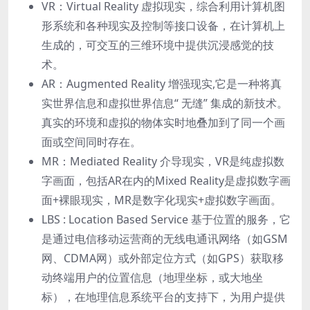
VR：Virtual Reality 虚拟现实，综合利⽤计算机图
形系统和各种现实及控制等接⼝设备，在计算机上
⽣成的，可交互的三维环境中提供沉浸感觉的技
术。
AR：Augmented Reality 增强现实,它是⼀种将真
实世界信息和虚拟世界信息“ ⽆缝” 集成的新技术。
真实的环境和虚拟的物体实时地叠加到了同⼀个画
⾯或空间同时存在。
MR：Mediated Reality 介导现实，VR是纯虚拟数
字画⾯，包括AR在内的Mixed Reality是虚拟数字画
⾯+裸眼现实，MR是数字化现实+虚拟数字画⾯。
LBS : Location Based Service 基于位置的服务，它
是通过电信移动运营商的⽆线电通讯⽹络（如GSM
⽹、CDMA⽹）或外部定位⽅式（如GPS）获取移
动终端⽤户的位置信息（地理坐标，或⼤地坐
标），在地理信息系统平台的⽀持下，为⽤户提供