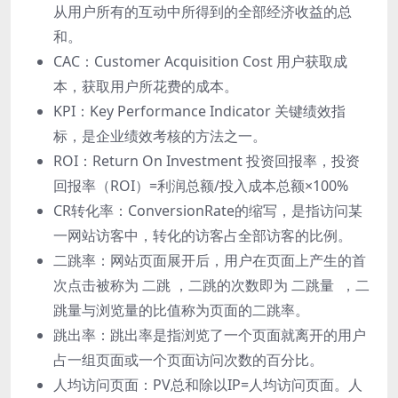
从⽤户所有的互动中所得到的全部经济收益的总
和。
CAC：Customer Acquisition Cost ⽤户获取成
本，获取⽤户所花费的成本。
KPI：Key Performance Indicator 关键绩效指
标，是企业绩效考核的⽅法之⼀。
ROI：Return On Investment 投资回报率，投资
回报率（ROI）=利润总额/投⼊成本总额×100%
CR转化率：ConversionRate的缩写，是指访问某
⼀⽹站访客中，转化的访客占全部访客的⽐例。
⼆跳率：⽹站⻚⾯展开后，⽤户在⻚⾯上产⽣的⾸
次点击被称为 ⼆跳 ，⼆跳的次数即为 ⼆跳量 ，⼆
跳量与浏览量的⽐值称为⻚⾯的⼆跳率。
跳出率：跳出率是指浏览了⼀个⻚⾯就离开的⽤户
占⼀组⻚⾯或⼀个⻚⾯访问次数的百分⽐。
⼈均访问⻚⾯：PV总和除以IP=⼈均访问⻚⾯。⼈