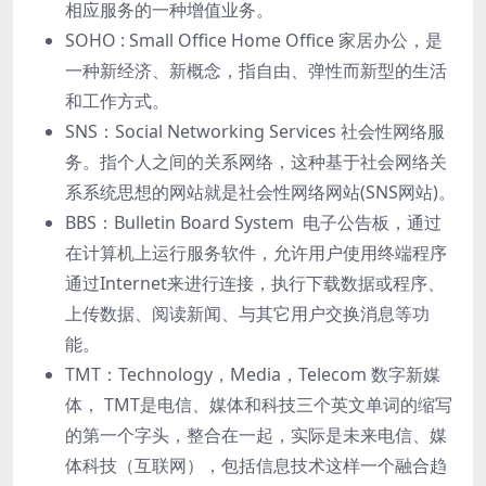
相应服务的⼀种增值业务。
SOHO : Small Office Home Office 家居办公，是
⼀种新经济、新概念，指⾃由、弹性⽽新型的⽣活
和⼯作⽅式。
SNS：Social Networking Services 社会性⽹络服
务。指个⼈之间的关系⽹络，这种基于社会⽹络关
系系统思想的⽹站就是社会性⽹络⽹站(SNS⽹站)。
BBS：Bulletin Board System 电⼦公告板，通过
在计算机上运⾏服务软件，允许⽤户使⽤终端程序
通过Internet来进⾏连接，执⾏下载数据或程序、
上传数据、阅读新闻、与其它⽤户交换消息等功
能。
TMT：Technology，Media，Telecom 数字新媒
体， TMT是电信、媒体和科技三个英⽂单词的缩写
的第⼀个字头，整合在⼀起，实际是未来电信、媒
体科技（互联⽹），包括信息技术这样⼀个融合趋