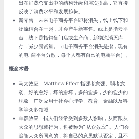
出在消费总⽀出中的结构升级和层次提⾼，它直接
反映了消费⽔平和发展趋势。
新零售：未来电⼦商务平台即将消失，线上线下和
物流结合在⼀起，才会产⽣新零售。线上是指云平
台，线下是指销售⻔店或⽣产商，新物流消灭库
存，减少囤货量。（电⼦商务平台消失是指，现有
的电 商平台分散，每个⼈都有⾃⼰的电商平台）。
概念术语
⻢太效应：Matthew Effect 指强者愈强、弱者愈
弱、好的愈好，坏的愈坏，多的愈多，少的愈少的
现象，⼴泛应⽤于社会⼼理学、教育、⾦融以及科
学等众多领域。
⽺群效应：指⼈们经常受到多数⼈影响，从⽽跟从
⼤众的思想或⾏为，也被称为“ 从众效应” 。⼈们会
追随⼤众所同意的，将⾃⼰的意⻅默认否定，且不