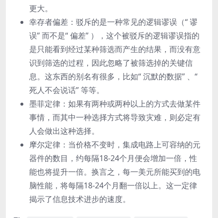
更⼤。
幸存者偏差：驳斥的是⼀种常⻅的逻辑谬误（“ 谬
误” ⽽不是“ 偏差” ），这个被驳斥的逻辑谬误指的
是只能看到经过某种筛选⽽产⽣的结果，⽽没有意
识到筛选的过程，因此忽略了被筛选掉的关键信
息。这东⻄的别名有很多，⽐如“ 沉默的数据” 、“
死⼈不会说话” 等等。
墨菲定律：如果有两种或两种以上的⽅式去做某件
事情，⽽其中⼀种选择⽅式将导致灾难，则必定有
⼈会做出这种选择。
摩尔定律：当价格不变时，集成电路上可容纳的元
器件的数⽬，约每隔18-24个⽉便会增加⼀倍，性
能也将提升⼀倍。换⾔之，每⼀美元所能买到的电
脑性能，将每隔18-24个⽉翻⼀倍以上。这⼀定律
揭示了信息技术进步的速度。