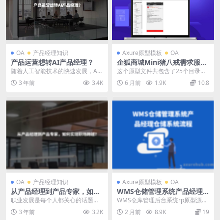
OA
产品经理知识
Axure原型模板
OA
产品运营想转AI产品经理？
企狐商城Mini猪八戒需求服务
对接网站
随着人工智能技术的快速发展，AI
这个原型文件共包含了25个目录，
产品经理成为了一个备受关注的职
内容涵盖了安全中心、登录、注
3 年前
3.4K
6 月前
1.9K
10.8
业角色。许多从传统...
册、注册成功、找回密...
OA
产品经理知识
Axure原型模板
OA
从产品经理到产品专家，如何
WMS仓储管理系统产品经理
实现职场跨越？
仓储系统流程设计库存入库出
职业发展是每个人都关心的话题，
WMS仓库管理后台系统rp原型源文
库管理系统axure原型源文件
而在产品领域中，从产品经理到产
件是一款针对仓库管理的软件产
3 年前
3.2K
2 月前
8.9K
19
下载
品专家的职场跨越是许...
品，它可以帮助企业...