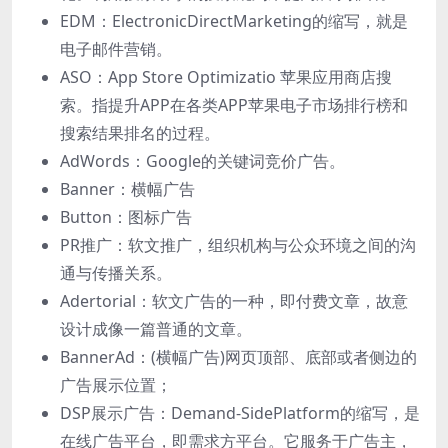
EDM：ElectronicDirectMarketing的缩写，就是
电⼦邮件营销。
ASO：App Store Optimizatio 苹果应⽤商店搜
索。指提升APP在各类APP苹果电⼦市场排⾏榜和
搜索结果排名的过程。
AdWords：Google的关键词竞价⼴告。
Banner：横幅⼴告
Button：图标⼴告
PR推⼴：软⽂推⼴，组织机构与公众环境之间的沟
通与传播关系。
Adertorial：软⽂⼴告的⼀种，即付费⽂章，故意
设计成像⼀篇普通的⽂章。
BannerAd：(横幅⼴告)⽹⻚顶部、底部或者侧边的
⼴告展示位置；
DSP展示⼴告：Demand-SidePlatform的缩写，是
在线⼴告平台，即需求⽅平台。它服务于⼴告主，