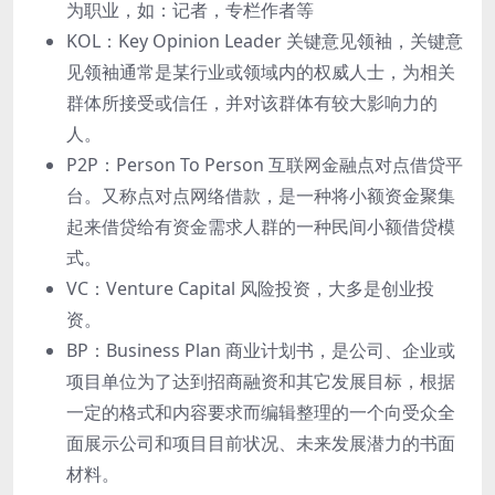
为职业，如：记者，专栏作者等
KOL：Key Opinion Leader 关键意⻅领袖，关键意
⻅领袖通常是某⾏业或领域内的权威⼈⼠，为相关
群体所接受或信任，并对该群体有较⼤影响⼒的
⼈。
P2P：Person To Person 互联⽹⾦融点对点借贷平
台。⼜称点对点⽹络借款，是⼀种将⼩额资⾦聚集
起来借贷给有资⾦需求⼈群的⼀种⺠间⼩额借贷模
式。
VC：Venture Capital ⻛险投资，⼤多是创业投
资。
BP：Business Plan 商业计划书，是公司、企业或
项⽬单位为了达到招商融资和其它发展⽬标，根据
⼀定的格式和内容要求⽽编辑整理的⼀个向受众全
⾯展示公司和项⽬⽬前状况、未来发展潜⼒的书⾯
材料。