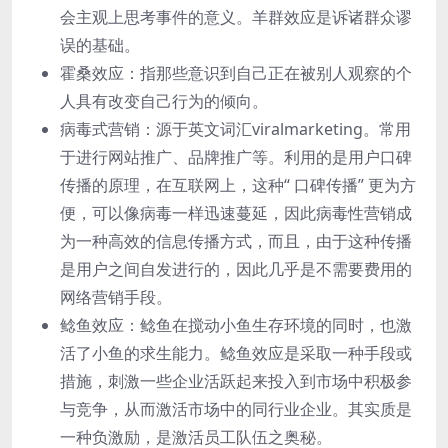
会主观上思考事件的意义。⽺群效应是诉诸群众谬
误的基础。
霍桑效应：指那些意识到⾃⼰正在被别⼈观察的个
⼈具有改变⾃⼰⾏为的倾向。
病毒式营销：源于英⽂词汇viralmarketing。常⽤
于进⾏⽹站推⼴、品牌推⼴等。利⽤的是⽤户⼝碑
传播的原理，在互联⽹上，这种“ ⼝碑传播” 更为⽅
便，可以像病毒⼀样迅速蔓延，因此病毒性营销成
为⼀种⾼效的信息传播⽅式，⽽且，由于这种传播
是⽤户之间⾃发进⾏的，因此⼏乎是不需要费⽤的
⽹络营销⼿段。
鲶⻥效应：鲶⻥在搅动⼩⻥⽣存环境的同时，也激
活了⼩⻥的求⽣能⼒。鲶⻥效应是采取⼀种⼿段或
措施，刺激⼀些企业活跃起来投⼊到市场中积极参
与竞争，从⽽激活市场中的同⾏业企业。其实质是
⼀种负激励，是激活员⼯队伍之奥秘。