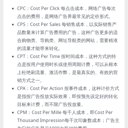
CPC：Cost Per Click 每点击成本，⽹络⼴告每次
点击的费⽤，是⽹络⼴告界最常⻅的定价形式。
CPS：Cost Per Sales 每销售成本，以实际销售产
品数量来计算⼴告费⽤的⼴告，这种⼴告更多的适
合购物类、导购类、⽹址导航类的⽹站，需要精准
的流量才能带来转化。
CPT：Cost Per Time 按时间成本，这种⽅式的特
点是按⽤户使⽤时⻓或使⽤周期计费，可以从根本
上杜绝刷流量、激活作弊，是最真实的、有效的营
销⽅式之⼀。
CPA：Cost Per Action 按事件成本，这种计价⽅式
是指按⼴告投放实际效果，即按预先设定好的转化
⽬标来计费，⽽不限⼴告投放量。
CPM：Cost Per Mille 每千⼈成本，即Cost Per
Thousand Impression每千次印象数成本；⼴告主