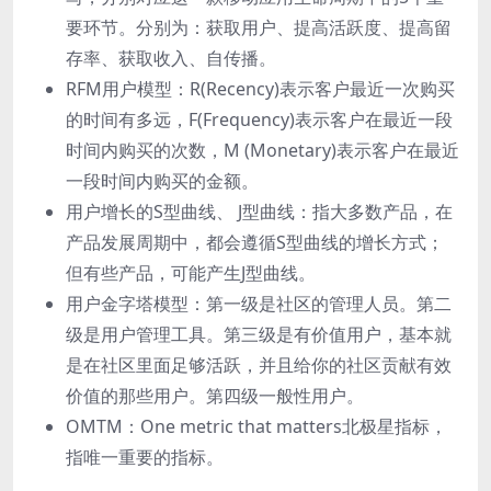
要环节。分别为：获取⽤户、提⾼活跃度、提⾼留
存率、获取收⼊、⾃传播。
RFM⽤户模型：R(Recency)表示客户最近⼀次购买
的时间有多远，F(Frequency)表示客户在最近⼀段
时间内购买的次数，M (Monetary)表示客户在最近
⼀段时间内购买的⾦额。
⽤户增⻓的S型曲线、 J型曲线：指⼤多数产品，在
产品发展周期中，都会遵循S型曲线的增⻓⽅式；
但有些产品，可能产⽣J型曲线。
⽤户⾦字塔模型：第⼀级是社区的管理⼈员。第⼆
级是⽤户管理⼯具。第三级是有价值⽤户，基本就
是在社区⾥⾯⾜够活跃，并且给你的社区贡献有效
价值的那些⽤户。第四级⼀般性⽤户。
OMTM：One metric that matters北极星指标，
指唯⼀重要的指标。