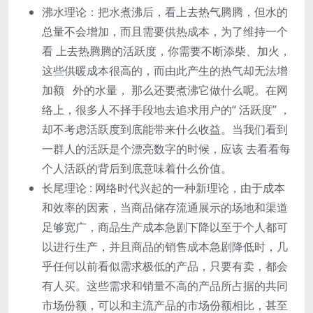
沸⽔理论：把⽔煮沸后，看上去热⽓腾腾，但⽔的
总量不会增加，⽽且需要供热成本，为了维持⼀个
看 上去热腾腾的活跃度，你需要不断添柴、加⽕，
这些供暖成本很⾼的，⽽由此产⽣的热⽓却⽆法增
加额 外的⽔量， 那么还要煮沸它做什么呢。在⽹
络上，很多⼈不择⼿段地去追求⽤户的“ 活跃度” ，
却不考虑活跃度到底能带来什么收益。当我们看到
⼀群⼈的活跃是个漂亮数字的时候，应该 去看看每
个⼈活跃的背后到底意味着什么价值。
⻓尾理论 : ⽹络时代兴起的⼀种新理论，由于成本
和效率的因素，当商品储存流通展示的场地和渠道
⾜够宽⼴，商品⽣产成本急剧下降以⾄于个⼈都可
以进⾏⽣产，并且商品的销售成本急剧降低时，⼏
乎任何以前看似需求极低的产品，只要有卖，都会
有⼈买。这些需求和销量不⾼的产品所占据的共同
市场份额，可以和主流产品的市场份额相⽐，甚⾄