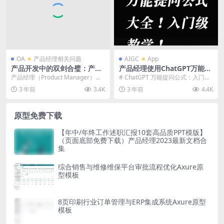
OA
产品经理相关问题
AIGC
App
产品开发中的双剑合璧：产品
产品经理使用ChatGPT万能提
经理和程序员的关系
问公式！prompt入门级教
产品经理（Product Manager）和
# ChatGPT 万能提问公式：入门级
学！
程序员（Programmer）之间的...
教学 在与聊天机器人（如 ChatGP
3 年前
3.4K
3 年前
4.4K
T...
原型免费下载
【年中/年终工作述职汇报10套高品质PPT模版】
（页面底部免费下载）产品经理2023最新文档合
集
综合销售与维修维保平台审批流程优化Axure原
型模板
8页印刷行业订单管理与ERP集成系统Axure原型
模板