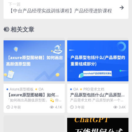
下一篇
【中台产品经理实战训练课程】产品经理进阶课程
相关文章
Axure原型模板
OA
OA
PRD需求文档
【axure原型图秘籍】如何画
产品原型包括什么(产品原型的
出高颜值原型图
重要组成部分)
「如何画出高颜值原型图」 💫 你
产品需求文档 产品原型的第一个重
们是不是经常在画原型的时候觉得
要组成部分是产品需求文档。这是
2 年前
4.1K
3 年前
3.4K
自己的作品很丑，很...
产品开发过程中的一...