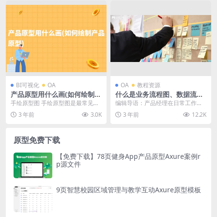
BI可视化
OA
OA
教程资源
产品原型用什么画(如何绘制产
什么是业务流程图、数据流程
品原型)
图
手绘原型图 手绘原型图是最常见的
编辑导语：产品经理在日常工作中
一种绘制产品原型的方式。通过纸
经常需要绘制业务流程图，有了业
3 年前
3.0K
3 年前
12.2K
和铅笔，设计师可以...
务流程图后，在整体上...
原型免费下载
【免费下载】78页健身App产品原型Axure案例r
p源文件
9页智慧校园区域管理与教学互动Axure原型模板