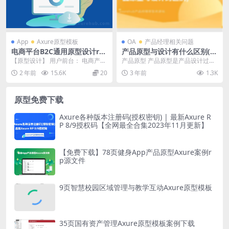
App
Axure原型模板
OA
产品经理相关问题
电商平台B2C通用原型设计rp
产品原型与设计有什么区别(产
源文件【商城App 后台PC】
品原型与设计的区别)
【原型设计】 用户前台： 电商产品
产品原型 产品原型是产品设计过程
的视觉设计需要考虑多方面的因
中的一个关键步骤。它通常是在产
2 年前
15.6K
20
3 年前
1.3K
素，需考虑电商的目...
品设计阶段的早期创...
原型免费下载
Axure各种版本注册码(授权密钥) | 最新Axure R
P 8/9授权码【全网最全合集2023年11月更新】
【免费下载】78页健身App产品原型Axure案例r
p源文件
9页智慧校园区域管理与教学互动Axure原型模板
35页国有资产管理Axure原型模板案例下载