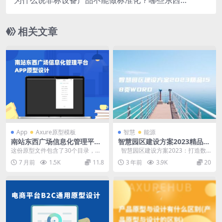
以做标准化？哪些东西不能做标准化？
相关文章
App
Axure原型模板
智慧
能源
南站东西广场信息化管理平台
智慧园区建设方案2023精品15
APP原型设计
8页WORD
这份原型文件包含了30个目录，涵
智慧园区建设方案2023：打造数
盖了产品的各个功能模块。其中包
字化、智能化、绿色化的未来园区
7 月前
1.5K
11.8
3 年前
3.9K
20
括首页、加载、登录...
随...