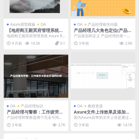
Axure原型模板
OA
OA
产品经理相关问题
【地府阎王殿冥府管理系统】
产品经理几大角色定位(产品经
axure源文件免费下载
理的多重角色定位)
地府阎王殿冥府管理系统 Axure RP
产品策划和定义 产品经理的第一个
原型案例源文件下载 一、介绍 地府
角色是产品策划和定义。在这个角
9 月前
16.5K
0.1
3 年前
2.9K
阎王殿...
色中，产品经理负责...
OA
产品经理知识
OA
教程资源
产品经理与警察：工作疲劳与
Axure文件上传效果及添加后
职业价值的比较
续交互设置｜axurehub设计
产品经理和警察是两个完全不同的
因为Axure自带的文件上传是通过
教程
职业，每个职业都有着自己的独特
设置输入框类型为File实现的，生成
3 年前
3.7K
3 年前
14.1K
特点和挑战。这两个职...
预览后奇丑...