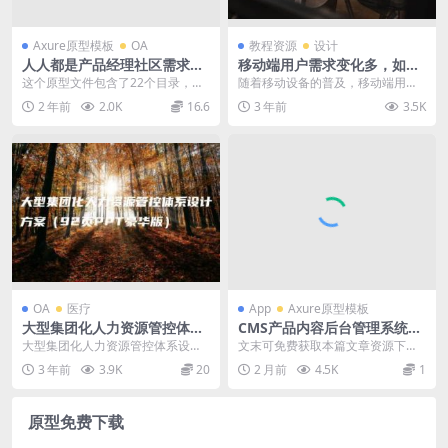
Axure原型模板
OA
教程资源
设计
人人都是产品经理社区需求文
移动端用户需求变化多，如何
档原型axure模板下载
使用Axure进行移动端设计？
这个原型文件包含了22个目录，内
随着移动设备的普及，移动端用户
容涵盖了产品需求、版本功能、用
需求的变化越来越多。设计师需要
2 年前
2.0K
16.6
3 年前
3.5K
户界面设计、业务逻...
根据不同用户需求和设...
OA
医疗
App
Axure原型模板
大型集团化人力资源管控体系
CMS产品内容后台管理系统原
设计方案（92页PPT豪华版）
型预览文件
大型集团化人力资源管控体系设计
文末可免费获取本篇文章资源下载
方案 随着企业规模的不断扩大，人
链接 —————————— 1.1 产
3 年前
3.9K
20
2 月前
4.5K
1
力资源管理也变得越...
品介绍 Ga...
原型免费下载