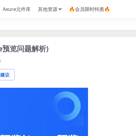
Axure元件库
其他资源
🔥会员限时特惠🔥
re预览问题解析)
0
论建议