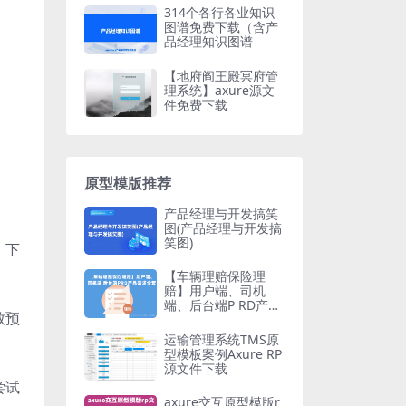
314个各行各业知识
图谱免费下载（含产
品经理知识图谱
【地府阎王殿冥府管
理系统】axure源文
件免费下载
原型模版推荐
产品经理与开发搞笑
图(产品经理与开发搞
笑图)
。下
【车辆理赔保险理
赔】用户端、司机
端、后台端P RD产品
致预
需求Axure文档（全
套）
运输管理系统TMS原
型模板案例Axure RP
源文件下载
尝试
axure交互原型模版r