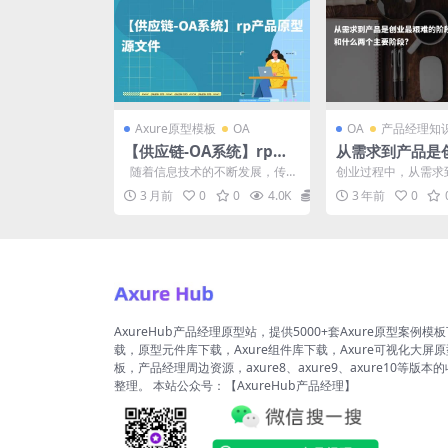
Axure原型模板
OA
OA
产品经理知
【供应链-OA系统】rp产
从需求到产品是
品原型源文件
难的阶段这个阶
随着信息技术的不断发展，传统
创业过程中，从需求
么和什么两个主
的办公方式已经无法满足企业日
化是一项艰巨的任务
3 月前
0
0
4.0K
19
3 年前
0
益增长的协...
可以划分为两个主要阶段
AxureHub产品经理原型站，提供5000+套Axure原型案例模
载，原型元件库下载，Axure组件库下载，Axure可视化大屏
板，产品经理周边资源，axure8、axure9、axure10等版本
整理。 本站公众号：【AxureHub产品经理】