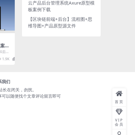
云产品后台管理系统Axure原型模
板案例下载
【区块链前端+后台】流程图+思
维导图+产品原型源文件
型案例
模板r
和后台
录，主
1.9K
15.3
.
系我们
️站长在闭关，勿扰。
事可以随便找个文章评论留言即可
首页
VIP
会员