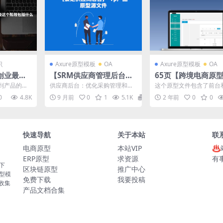
识
Axure原型模板
OA
Axure原型模板
OA
创业最艰
【SRM供应商管理后台系
65页【跨境电商原
段包括什
统】axure rp产品原型源
模板站】Axure原型
到产品的转
供应商后台：优化采购管理和提
这个原型文件包含了前台
要阶段?
文件下载
p源文件下载
。这个过程
升供应链效率的利器 供应商管理
两部分内容，共计65个目
0
4.8K
9 月前
0
1
5.1K
19
2 年前
0
0
，...
是企业采购过程中的关键...
要涵盖了逻辑功能流程图..
快速导航
关于本站
联
电商原型
本站VIP
♨
ERP原型
求资源
有
板下
区块链原型
推广中心
原型模
免费下载
我要投稿
的收集
产品文档合集