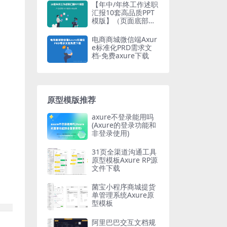
【年中/年终工作述职
汇报10套高品质PPT
模版】（页面底部免
费下载）产品经理20
23最新文档合集
电商商城微信端Axur
e标准化PRD需求文
档-免费axure下载
原型模版推荐
axure不登录能用吗
(Axure的登录功能和
非登录使用)
31页全渠道沟通工具
原型模板Axure RP源
文件下载
菌宝小程序商城提货
单管理系统Axure原
型模板
阿里巴巴交互文档规