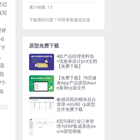
更记
累计销量:
13
填写
下载遇到问题？可联系客服或反馈
2评
-6
原型免费下载
请下
4款产品经理资料包
,
+优惠券设计prd文档
导流
【免费下载】
会员
【免费下载】78页健
P7-
身App产品原型Axur
e案例rp源文件
全局
敏感词风控模块后台
管理-AXURE rp原型
文件免费下载
8页印刷行业订单管
理与ERP集成系统Ax
ure原型模板