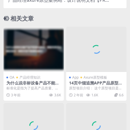
D】
相关文章
OA
产品经理知识
App
Axure原型模板
为什么说非标设备产品不能做
14页中烟追溯APP产品原型ax
标准化？哪些东西可以做标准
ure模板下载
标准化是指为了提高产品质量、降
原型项目介绍： 这个原型项目是一
化？哪些东西不能做标准化？
低成本、促进交流和合作而对产品
个名为“中烟追溯APP”的移动应用，
3 年前
3.6K
2 年前
1.6K
6.6
或服务进行统一规范的...
旨在为烟草行...