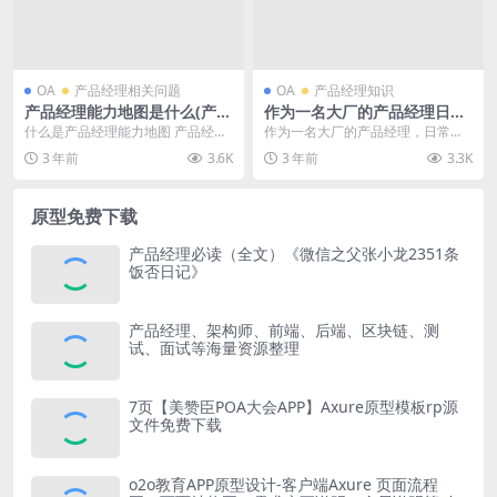
OA
产品经理相关问题
OA
产品经理知识
产品经理能力地图是什么(产品
作为一名大厂的产品经理日常
经理能力地图的解析)
是什么样的？
什么是产品经理能力地图 产品经理
作为一名大厂的产品经理，日常工
能力地图是指产品经理在职业发展
作1. 产品规划与战略：产品经理需
3 年前
3.6K
3 年前
3.3K
中需要掌握的一系列...
要与高层管理层合...
原型免费下载
产品经理必读（全文）《微信之父张小龙2351条
饭否日记》
产品经理、架构师、前端、后端、区块链、测
试、面试等海量资源整理
7页【美赞臣POA大会APP】Axure原型模板rp源
文件免费下载
o2o教育APP原型设计-客户端Axure 页面流程