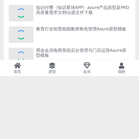
知识付费《知识星球APP》axure产品原型及PRD
高质量需求文档rp源文件下载
教育行业智慧校园教师角色管理Axure原型模板
黑金会员电商系统后台管理与门店运营Axure原
型模板
首页
原型
会员
我的
近期文章
云平台主机与安全组管理Axure原型模板
福利积分商城网站原型案例模板Axure RP源文件下载
云产品后台管理系统Axure原型模板案例下载
【区块链前端+后台】流程图+思维导图+产品原型源文件
阿里云网站界面高保真原型模板案例Axure RP源文件下载