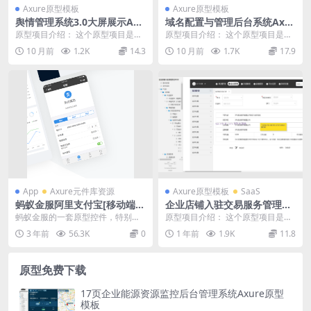
Axure原型模板
Axure原型模板
舆情管理系统3.0大屏展示Axu
域名配置与管理后台系统Axur
re原型模板
e原型模板
原型项目介绍： 这个原型项目是一
原型项目介绍： 这个原型项目是一
个舆情管理系统3.0，旨在帮助用户
个综合性的域名配置和管理平台，
10 月前
1.2K
14.3
10 月前
1.7K
17.9
监控和管理网络...
旨在为用户提供一个...
App
Axure元件库资源
Axure原型模板
SaaS
蚂蚁金服阿里支付宝[移动端]A
企业店铺入驻交易服务管理系
xure 组件库下载
统Axure原型模板
蚂蚁金服的一套原型控件，特别好
原型项目介绍： 这个原型项目是一
用，好用到不用怎么用脑就可以做
个企业店铺入驻流程优化的系统，
3 年前
56.3K
0
1 年前
1.9K
11.8
出原型，按照自己的业...
旨在简化和优化企业...
原型免费下载
17页企业能源资源监控后台管理系统Axure原型
模板