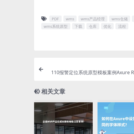
PDF
wms
wms产品经理
wms仓储
wms系统原型
下载
仓库
优化
流程
110报警定位系统原型模板案例Axure 
相关文章