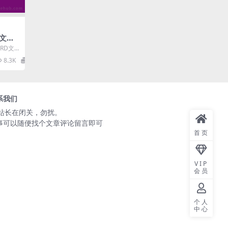
文档
RD文
写产品
8.3K
14
系我们
️站长在闭关，勿扰。
事可以随便找个文章评论留言即可
首页
VIP
会员
个人
中心