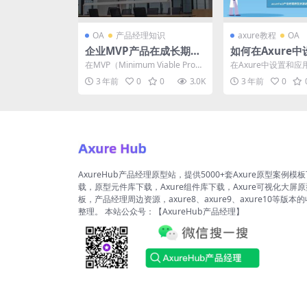
OA
产品经理知识
axure教程
OA
企业MVP产品在成长期有
如何在Axure
哪些注意事项？
用不同的字体样
在MVP（Minimum Viable Produ
在Axure中设置和
ct，最小可行产品）的早期阶段...
体样式是一个相对简
3 年前
0
0
3.0K
3 年前
0
以下是一些步骤和提示.
AxureHub产品经理原型站，提供5000+套Axure原型案例模
载，原型元件库下载，Axure组件库下载，Axure可视化大屏
板，产品经理周边资源，axure8、axure9、axure10等版本
整理。 本站公众号：【AxureHub产品经理】