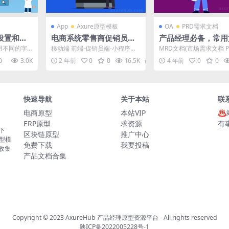
App
Axure原型模板
OA
PRD需求文档
中设置和应
电商系统零售商促销员前
产品经理必备，常用
式？
后台管理系统-零售商、企
最全整理
应用不同的字
移动端 前端-促销员端-小程序端
MRD文档(市场需求文档 P
业运营、促销员、培训 小
单的过程。
促销员登录页 供应商信息确认 选
档(产品需求文档) 如何撰
0
3.0K
2 年前
0
0
16.5K
30
4 年前
0
0
..
择门店 确认信...
体验报告 如何...
程序/APP/H5/后台 rp原
型、axure原型
快速导航
关于本站
联
电商原型
本站VIP
♨
ERP原型
求资源
有
板下
区块链原型
推广中心
原型模
免费下载
我要投稿
的收集
产品文档合集
Copyright © 2023
AxureHub 产品经理原型资源平台
- All rights reserved
陕ICP备2022005228号-1