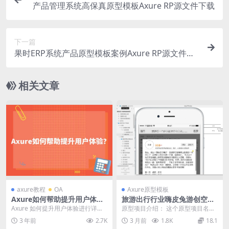
产品管理系统高保真原型模板Axure RP源文件下载
下一篇
果时ERP系统产品原型模板案例Axure RP源文件下
载
相关文章
axure教程
OA
Axure原型模板
Axure如何帮助提升用户体
旅游出行行业嗨皮兔游创空间
验？
移动端产品原型模板案例Axur
Axure 如何提升用户体验进行详细
原型项目介绍： 这个原型项目名为
e RP源文件下载
介绍。 Axure 允许设计师创建高度
“旅游出行-嗨皮兔游创空间”，是一
3 年前
2.7K
3 月前
1.8K
18.1
交互式...
个旅游出行领域...