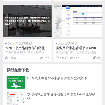
OA
产品经理知识
Axure原型模板
作为一个产品研发部门经理，
企业用户中心管理平台Axure
老板经常带你出差汇报产品或
原型模板
作为产品研发部门经理，经常面对
原型项目介绍： 这个原型项目是一
者项目出现问题了，要求你出
老板在出差汇报中提出的问题，并
个用户中心首页的设计，专为企业
3 年前
3.4K
7 月前
1.8K
19
席解决问题，该怎么办？
要求出席解决问题。这...
身份登录的用户定制...
原型免费下载
HRM线上教育app带后台管理原型源文件
农信商城运营平台移动端订单管理Axure原型模
板