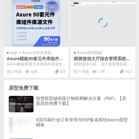
App
Axure元件库资源
Axure原型模板
Axure模板90套元件库组件库
棋牌游戏大厅综合管理系统Ax
源文件原型产品经理RP原型w
ure原型模板
Axure模板90套元件库组件库源文
原型项目介绍： 这个原型项目是一
eb端app端
件原型产品经理RP原型web端ap
个游戏棋牌大厅的设计文档，旨在
2 年前
4.6K
6.9
5 月前
1.7K
16.7
p， 元件...
为用户提供一个在线...
原型免费下载
智慧医院辅助医疗物联网解决方案（PDF）【页
面底部免费下载】
8页印刷行业订单管理与ERP集成系统Axure原型
模板