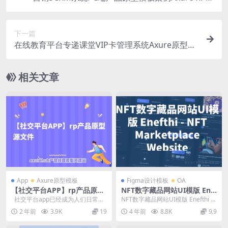
文件下载
下一篇
在线教育平台专递课堂VIP卡管理系统Axure原型模
板
相关文章
App
Axure原型模板
Figma设计模板
OA
【社交平台APP】rp产品原型
NFT数字藏品网站UI模版 Ene
源文件
fthi – NFT Marketplace We
社交平台app已经成为人们日常生
NFT数字藏品网站UI模版 Enefthi –
bsite
活中不可或缺的一部分。随着智能
NFT Market...
2 年前
3.9K
19
4 年前
8.8K
9.9
手机...