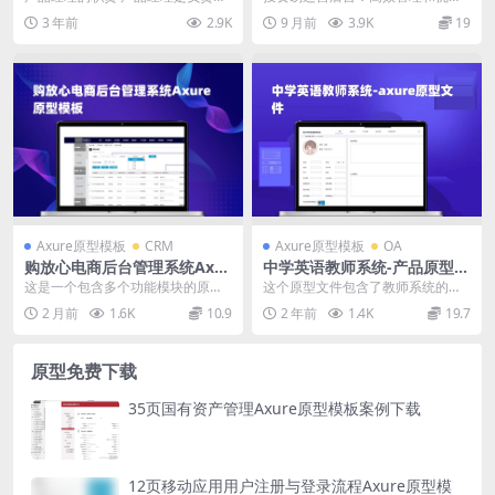
品规划、设计、开发和上线的角
投资运营 投资易运营后台的功能 投
3 年前
2.9K
9 月前
3.9K
19
色。他们需要负责市场...
资易运营后台是一...
Axure原型模板
CRM
Axure原型模板
OA
购放心电商后台管理系统Axur
中学英语教师系统-产品原型模
e原型模板下载
板_axure rp源文件下载
这是一个包含多个功能模块的原型
这个原型文件包含了教师系统的各
文件，总共包含87个目录。主要包
个模块，共有45个目录。其中包括
2 月前
1.6K
10.9
2 年前
1.4K
19.7
括后台管理登录、数...
整体概述、版本历史...
原型免费下载
35页国有资产管理Axure原型模板案例下载
12页移动应用用户注册与登录流程Axure原型模