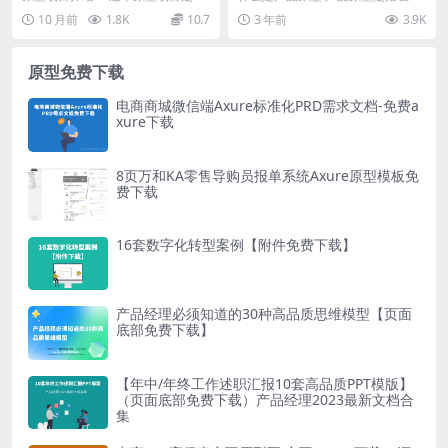
原型模板
个学习专区的首页设计，旨在为服
品开发过程中，为了让设计师、开
10 月前
1.8K
10.7
3 年前
3.9K
务商提供一个全面的...
发者和用户更好地理...
原型免费下载
电商商城微信端Axure标准化PRD需求文档-免费a
xure下载
8页万和KA零售导购员报单系统Axure原型模板免
费下载
16套数字化转型案例【附件免费下载】
产品经理必须知道的30种高品质思维模型【页面
底部免费下载】
【年中/年终工作述职汇报10套高品质PPT模版】
（页面底部免费下载）产品经理2023最新文档合
集