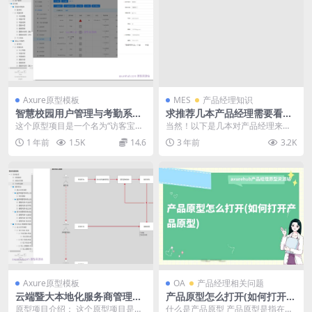
Axure原型模板
MES
产品经理知识
智慧校园用户管理与考勤系统
求推荐几本产品经理需要看的
Axure原型模板
书籍吗?
这个原型项目是一个名为“访客宝项
当然！以下是几本对产品经理来说
目原型V3.11”的用户管理系统，主
非常有价值的书籍推荐： 《用户故
1 年前
1.5K
14.6
3 年前
3.2K
要服务于教育...
事地图：发现用户需...
Axure原型模板
OA
产品经理相关问题
云端暨大本地化服务商管理系
产品原型怎么打开(如何打开产
统与学习专区课程培训Axure
品原型)
原型项目介绍： 这个原型项目是一
什么是产品原型 产品原型是指在产