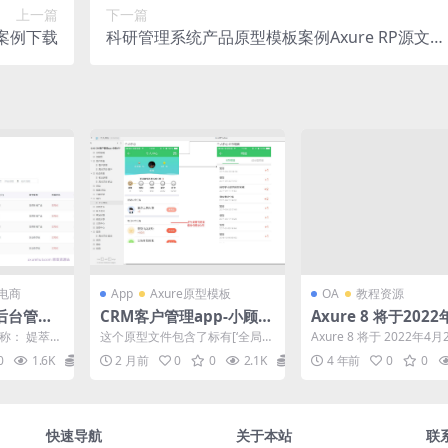
上一篇
下一篇
板案例下载
科研管理系统产品原型模板案例Axure RP源文件
下载
电商
App
Axure原型模板
OA
教程资源
后台管理
CRM客户管理app-小顾A
Axure 8 将于202
板案例Ax
PP原型模板案例Axure R
底停止维护支持
称： 媞萃v
这个原型文件包含了标有[‘全局说
Axure 8 将于 2022年4
下载
P源文件下载
是一个小程序
明’, ‘流...
止维护支持，以往每次ma
0
1.6K
16.7
2 月前
0
0
2.1K
15.1
4 年前
0
0
版本...
快速导航
关于本站
联