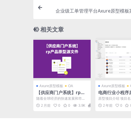
企业级工单管理平台Axure原型模
相关文章
Axure原型模板
OA
Axure原型模板
【供应商门户系统】rp产
电商行业小程序
品原型源文件
系统产品原型模
随着全球经济的快速发展和市场
原型项目介绍 项目名
ure RP源文件
竞争的加剧，企业对供应链管理
1.1 原型介绍： 这
2 月前
0
0
3.9K
19
2 年前
0
的重视程度日益提高。供应...
的原型设计，包...