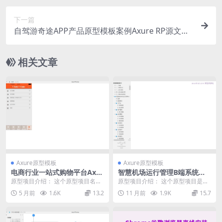
下一篇
自驾游奇途APP产品原型模板案例Axure RP源文件
下载
相关文章
Axure原型模板
Axure原型模板
电商行业一站式购物平台Axur
智慧机场运行管理B端系统产
e原型案例模板下载
品原型模板案例Axure RP源
原型项目介绍： 这个原型项目名为
原型项目介绍： 这个原型项目是一
文件下载
“壹点壹客v1.1”，是一个电商类移动
个智慧通用机场运行管理系统，旨
5 月前
1.6K
13.2
11 月前
1.9K
15.7
应用的原型...
在为机场提供全面的...