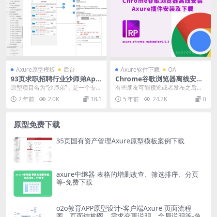
Axure原型模板
后台
Axure软件下载
OA
93页求职招聘行业沙师弟App
Chrome谷歌浏览器离线安装
移动应用Axure原型模板下载
Axure插件安装及下载 axure_
原型项目名为“沙师弟”，是一个专注
有些朋友可能预览或者发布之后不
chrome_extension
于求职和招聘的移动应用。它提供
能直接预览axure的html文件，因
2 年前
2.0K
18.1
5 年前
24.2K
0
了一个平台，让用...
为浏览器可能...
原型免费下载
35页国有资产管理Axure原型模板案例下载
axure中继器 表格的增删改查、筛选排序、分页
等-免费下载
o2o教育APP原型设计-客户端Axure 页面流程
图、页面结构图、需求变更说明、全局说明等-免