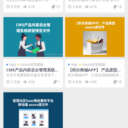
式物业管理解决方案 一、智慧社区
数字化时代，智慧社区成为了城市
8 月前
4.7K
19
2 年前
4.7K
19
SaaS物业服...
发展的重要组成部分...
App
Axure原型模板
App
Axure原型模板
CMS产品内容后台管理系统原
【积分商城APP】 产品原型ax
型预览文件
ure rp源文件下载
文末可免费获取本篇文章资源下载
积分商城APP：打造在线购物新体
链接 —————————— 1.1 产
验 积分商城APP的特点 积分商城AP
2 月前
4.5K
1
9 月前
4.5K
19
品介绍 Ga...
P是一种以...