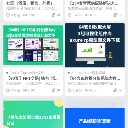
社区（酒店、餐饮、外卖）运
【254套智慧供应链解决方
营微信端或小程序axure原型
案】数字化供应链产品经理必
此原型目录为前端部分， 分为登录
智慧供应链解决方案是一种基于新
图
备
模块 预订模块 活动专场 我的页面
兴技术和商业模式的供应链管理方
8 月前
7.8K
20
3 年前
6.8K
19
评价模块 订...
式，旨在通过智能化、...
App
Figma设计模板
App
Axure原型模板
【90套】NFT交易|钱包|活动
【64套BI数据分析系统大数据
约定|任务管理|财务等设计源
可视化大屏+3组可视化组件
XD源文件，PSD源文件，Sketch源
64套BI数据分析系统的原型设计，
文件
库】axure rp原型源文件下载
文件，Figma源文件是当前设计领
并附带了Axure RP原型源文件的下
3 年前
6.8K
39
9 月前
6.0K
39
域中的...
载链接。...