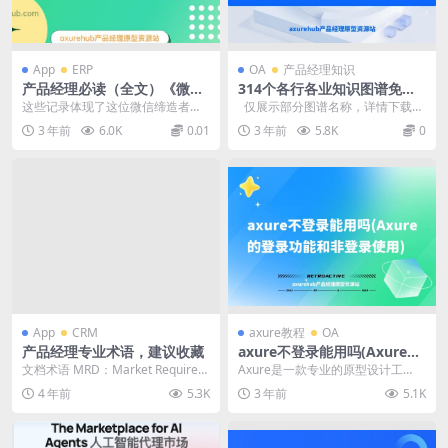
App
ERP
OA
产品经理知识
产品经理必读（全文）《微信
314个各行各业知识图谱免费
之父张小龙2351条饭否日记》
下载（含产品经理知识图谱
这些记录体现了这位微信缔造者的
仅展示部分图谱名称，详情下载可
许多个性、思想和观点，印象比较
见 65个思维模型地图,pdf 高效...
3 年前
6.0K
0.01
3 年前
5.8K
0
深刻有以下几点： 一...
App
CRM
axure教程
OA
产品经理专业术语，建议收藏
axure不登录能用吗(Axure的
登录功能和非登录使用)
⽂档术语 MRD：Market Requirem
Axure是一款专业的原型设计工
ents Document 市场...
具，常用于用户体验设计和交互设
4 年前
5.3K
3 年前
5.1K
计。它提供了丰富的...