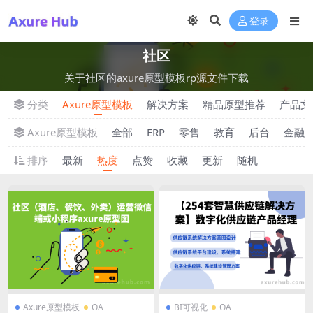
登录
社区
关于社区的axure原型模板rp源文件下载
分类
Axure原型模板
解决方案
精品原型推荐
产品文
Axure原型模板
全部
ERP
零售
教育
后台
金融
排序
最新
热度
点赞
收藏
更新
随机
Axure原型模板
OA
BI可视化
OA