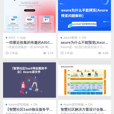
AIGC
App
axure教程
OA
一些最近收集的有趣的AIGC网
axure为什么不能预览(Axure
站和prompt 网站
预览问题解析)
一些最近收集的一些 prompt 网
Axure是一款流行的原型设计工
站： GPT prompt： 1、ChatG...
具，被广泛用于创建交互式原型。
3 年前
5.1K
3 年前
4.9K
然而，有时候用户会...
Axure原型模板
OA
Axure原型模板
OA
【智慧社区SaaS物业服务平
智慧社区解决方案设计合集
台】Axure源文件
（5个精品ppt下载)
智慧社区SaaS物业服务平台：一站
智慧社区解决方案设计合集 在当今